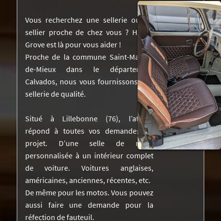
NOS RÉALISATIONS DANS LA PRESSE
Vous recherchez une sellerie ou un
sellier proche de chez vous ? Harley
DEVIS
Grove est là pour vous aider !
Proche de la commune Saint-Martin-
VIDÉOS
de-Mieux dans le département
CONTACTEZ-NOUS
Calvados, nous vous fournissons une
sellerie de qualité.
Situé à Lillebonne (76), l’atelier
répond à toutes vos demandes de
projet. D’une selle de moto
personnalisée à un intérieur complet
de voiture. Voitures anglaises,
américaines, anciennes, récentes, etc.
De même pour les motos. Vous pouvez
aussi faire une demande pour la
réfection de fauteuil.