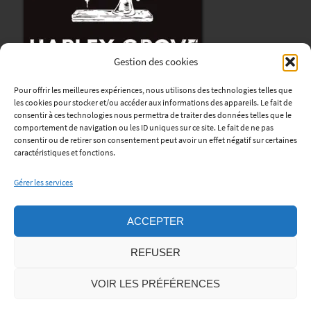
Gestion des cookies
Pour offrir les meilleures expériences, nous utilisons des technologies telles que
les cookies pour stocker et/ou accéder aux informations des appareils. Le fait de
consentir à ces technologies nous permettra de traiter des données telles que le
comportement de navigation ou les ID uniques sur ce site. Le fait de ne pas
consentir ou de retirer son consentement peut avoir un effet négatif sur certaines
Harley Grove
caractéristiques et fonctions.
12, avenue René Coty
Gérer les services
76170 Lillebonne
Horaires
:
ACCEPTER
Lundi au Vendredi : de 9h à 12h et de 13h30 à 18h.
REFUSER
Samedi: sur rendez-vous.
Téléphone:
06 45 06 56 01
VOIR LES PRÉFÉRENCES
Mentions Légales