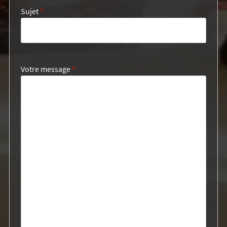
Sujet
*
Votre message
*