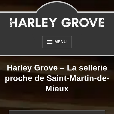
Skip
to
content
Sellerie et tapisserie à proximité du Havre et de Rouen
Sellerie Harley Grove
MENU
L’ATELIER
Harley Grove – La sellerie
PHOTOS
proche de Saint-Martin-de-
NOS RÉALISATIONS AUTOMOBILE
Mieux
NOS RÉALISATIONS MOTO
DIVERS