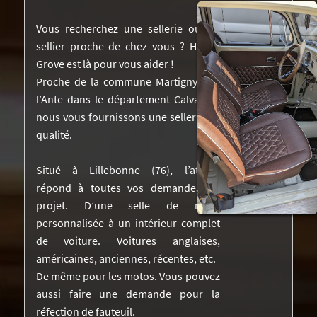
NOS RÉALISATIONS DANS LA PRESSE
Vous recherchez une sellerie ou un
sellier proche de chez vous ? Harley
DEVIS
Grove est là pour vous aider !
Proche de la commune Martigny-sur-
VIDÉOS
l’Ante dans le département Calvados,
CONTACTEZ-NOUS
nous vous fournissons une sellerie de
qualité.
Situé à Lillebonne (76), l’atelier
répond à toutes vos demandes de
projet. D’une selle de moto
personnalisée à un intérieur complet
de voiture. Voitures anglaises,
américaines, anciennes, récentes, etc.
De même pour les motos. Vous pouvez
aussi faire une demande pour la
réfection de fauteuil.