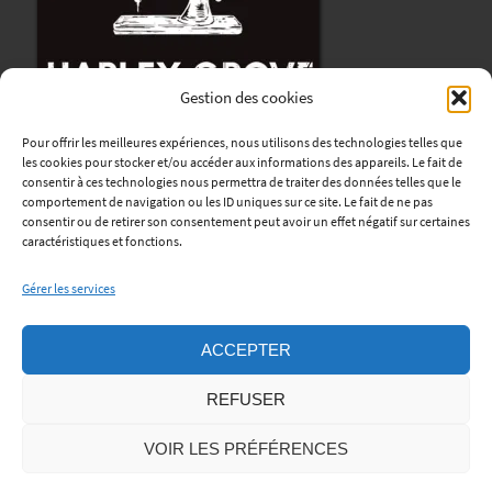
Gestion des cookies
Pour offrir les meilleures expériences, nous utilisons des technologies telles que
les cookies pour stocker et/ou accéder aux informations des appareils. Le fait de
consentir à ces technologies nous permettra de traiter des données telles que le
comportement de navigation ou les ID uniques sur ce site. Le fait de ne pas
consentir ou de retirer son consentement peut avoir un effet négatif sur certaines
Harley Grove
caractéristiques et fonctions.
12, avenue René Coty
Gérer les services
76170 Lillebonne
Horaires
:
ACCEPTER
Lundi au Vendredi : de 9h à 12h et de 13h30 à 18h.
REFUSER
Samedi: sur rendez-vous.
Téléphone:
06 45 06 56 01
VOIR LES PRÉFÉRENCES
Mentions Légales