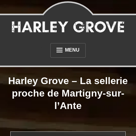
Skip
to
content
Sellerie et tapisserie à proximité du Havre et de Rouen
Sellerie Harley Grove
MENU
L’ATELIER
Harley Grove – La sellerie
PHOTOS
proche de Martigny-sur-
NOS RÉALISATIONS AUTOMOBILE
l’Ante
NOS RÉALISATIONS MOTO
DIVERS