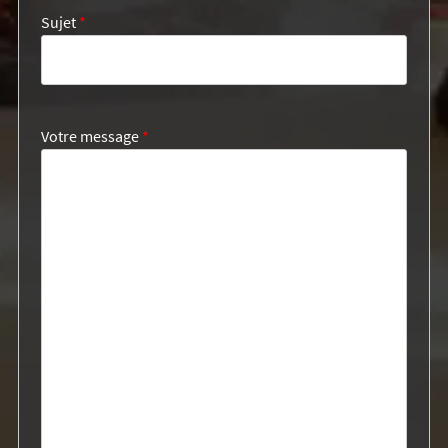
Sujet
*
Votre message
*