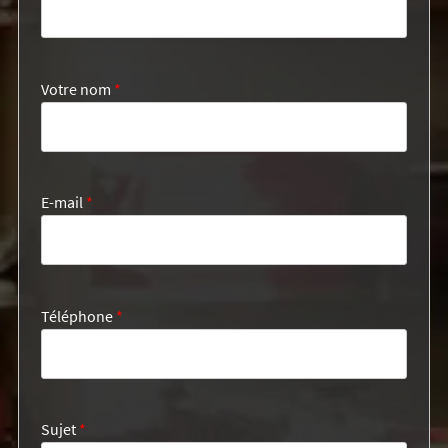
Votre nom
*
E-mail
*
Téléphone
*
Sujet
*