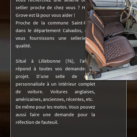
sellier proche de chez vous ? Harley
NOS RÉALISATIONS DANS LA PRESSE
Grove est là pour vous aider !
DEVIS
Proche de la commune Saint-Rémy
dans le département Calvados, nous
VIDÉOS
vous fournissons une sellerie de
qualité.
CONTACTEZ-NOUS
Situé à Lillebonne (76), l’atelier
répond à toutes vos demandes de
projet. D’une selle de moto
personnalisée à un intérieur complet
de voiture. Voitures anglaises,
américaines, anciennes, récentes, etc.
De même pour les motos. Vous pouvez
aussi faire une demande pour la
réfection de fauteuil.