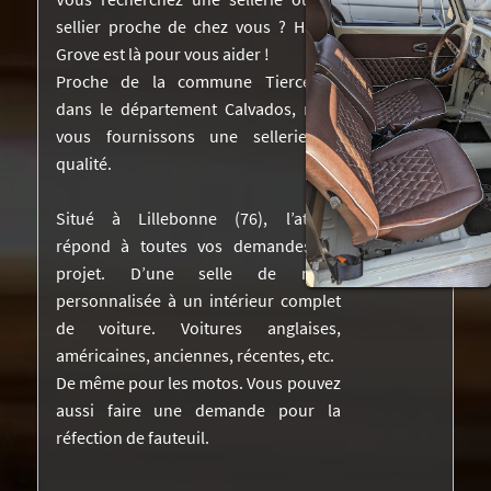
sellier proche de chez vous ? Harley
NOS RÉALISATIONS DANS LA PRESSE
Grove est là pour vous aider !
DEVIS
Proche de la commune Tierceville
dans le département Calvados, nous
VIDÉOS
vous fournissons une sellerie de
qualité.
CONTACTEZ-NOUS
Situé à Lillebonne (76), l’atelier
répond à toutes vos demandes de
projet. D’une selle de moto
personnalisée à un intérieur complet
de voiture. Voitures anglaises,
américaines, anciennes, récentes, etc.
De même pour les motos. Vous pouvez
aussi faire une demande pour la
réfection de fauteuil.