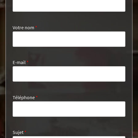
Votre nom
*
E-mail
*
Téléphone
*
Sujet
*