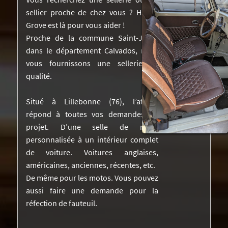
sellier proche de chez vous ? Harley
NOS RÉALISATIONS DANS LA PRESSE
Grove est là pour vous aider !
DEVIS
Proche de la commune Saint-Jouin
dans le département Calvados, nous
VIDÉOS
vous fournissons une sellerie de
qualité.
CONTACTEZ-NOUS
Situé à Lillebonne (76), l’atelier
répond à toutes vos demandes de
projet. D’une selle de moto
personnalisée à un intérieur complet
de voiture. Voitures anglaises,
américaines, anciennes, récentes, etc.
De même pour les motos. Vous pouvez
aussi faire une demande pour la
réfection de fauteuil.