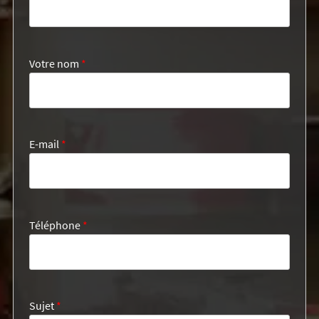
Votre nom
*
E-mail
*
Téléphone
*
Sujet
*