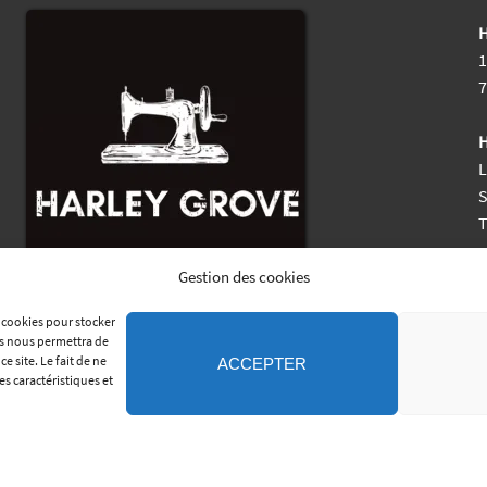
H
1
7
H
L
S
M
Gestion des cookies
s cookies pour stocker
es nous permettra de
 site. Le fait de ne
ACCEPTER
es caractéristiques et
•
COPYRIGHT © 2011-2026 SELLERIE HARLEY GROVE