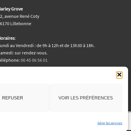
arley Grove
2, avenue René Coty
6170 Lillebonne
oraires
:
undi au Vendredi : de 9h à 12h et de 13h30 à 18h.
amedi: sur rendez-vous.
Téléphone:
06 45 06 56 01
entions Légales
REFUSER
VOIR LES PRÉFÉRENCES
Gérer les services
Generated by
MPG