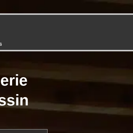
S
erie
ssin