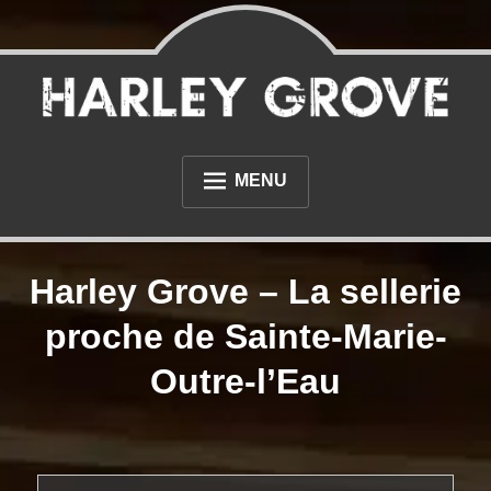
Skip
to
content
Sellerie et tapisserie à proximité du Havre et de Rouen
Sellerie Harley Grove
MENU
L’ATELIER
Harley Grove – La sellerie
PHOTOS
proche de Sainte-Marie-
NOS RÉALISATIONS AUTOMOBILE
Outre-l’Eau
NOS RÉALISATIONS MOTO
DIVERS