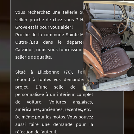
NOS RÉALISATIONS DANS LA PRESSE
Vous recherchez une sellerie ou un
sellier proche de chez vous ? Harley
DEVIS
Grove est là pour vous aider !
Proche de la commune Sainte-Marie-
VIDÉOS
Outre-l’Eau dans le département
CONTACTEZ-NOUS
Calvados, nous vous fournissons une
sellerie de qualité.
Situé à Lillebonne (76), l’atelier
répond à toutes vos demandes de
projet. D’une selle de moto
personnalisée à un intérieur complet
de voiture. Voitures anglaises,
américaines, anciennes, récentes, etc.
De même pour les motos. Vous pouvez
aussi faire une demande pour la
réfection de fauteuil.