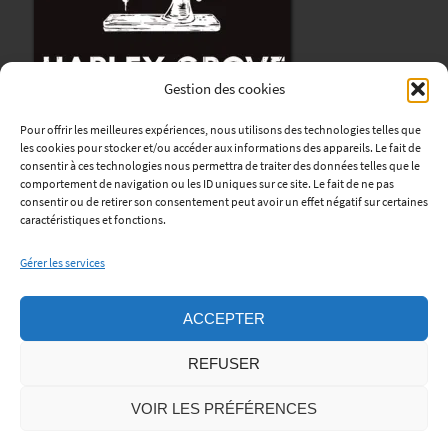
Gestion des cookies
Pour offrir les meilleures expériences, nous utilisons des technologies telles que
les cookies pour stocker et/ou accéder aux informations des appareils. Le fait de
consentir à ces technologies nous permettra de traiter des données telles que le
comportement de navigation ou les ID uniques sur ce site. Le fait de ne pas
consentir ou de retirer son consentement peut avoir un effet négatif sur certaines
Harley Grove
caractéristiques et fonctions.
12, avenue René Coty
Gérer les services
76170 Lillebonne
Horaires
:
ACCEPTER
Lundi au Vendredi : de 9h à 12h et de 13h30 à 18h.
REFUSER
Samedi: sur rendez-vous.
Téléphone:
06 45 06 56 01
VOIR LES PRÉFÉRENCES
Mentions Légales