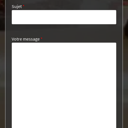
Sujet
*
Votre message
*