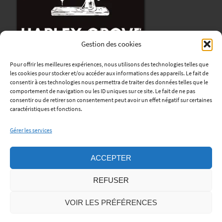
Gestion des cookies
Pour offrir les meilleures expériences, nous utilisons des technologies telles que
les cookies pour stocker et/ou accéder aux informations des appareils. Le fait de
consentir à ces technologies nous permettra de traiter des données telles que le
comportement de navigation ou les ID uniques sur ce site. Le fait de ne pas
consentir ou de retirer son consentement peut avoir un effet négatif sur certaines
Harley Grove
caractéristiques et fonctions.
12, avenue René Coty
Gérer les services
76170 Lillebonne
Horaires
:
ACCEPTER
Lundi au Vendredi : de 9h à 12h et de 13h30 à 18h.
REFUSER
Samedi: sur rendez-vous.
Téléphone:
06 45 06 56 01
VOIR LES PRÉFÉRENCES
Mentions Légales