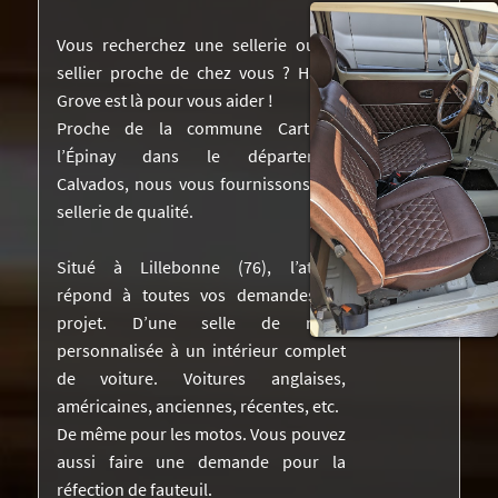
NOS RÉALISATIONS DANS LA PRESSE
Vous recherchez une sellerie ou un
sellier proche de chez vous ? Harley
DEVIS
Grove est là pour vous aider !
Proche de la commune Cartigny-
VIDÉOS
l’Épinay dans le département
CONTACTEZ-NOUS
Calvados, nous vous fournissons une
sellerie de qualité.
Situé à Lillebonne (76), l’atelier
répond à toutes vos demandes de
projet. D’une selle de moto
personnalisée à un intérieur complet
de voiture. Voitures anglaises,
américaines, anciennes, récentes, etc.
De même pour les motos. Vous pouvez
aussi faire une demande pour la
réfection de fauteuil.