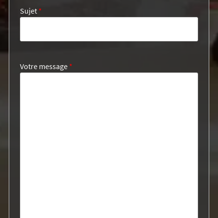
Sujet
*
Votre message
*