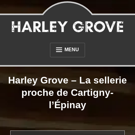
Skip
to
content
Sellerie et tapisserie à proximité du Havre et de Rouen
Sellerie Harley Grove
MENU
L’ATELIER
Harley Grove – La sellerie
PHOTOS
proche de Cartigny-
NOS RÉALISATIONS AUTOMOBILE
l’Épinay
NOS RÉALISATIONS MOTO
DIVERS