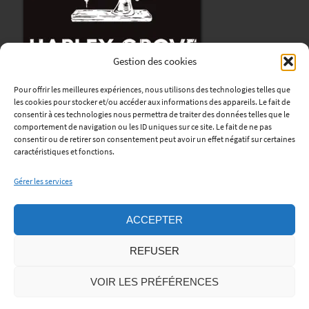
Gestion des cookies
Pour offrir les meilleures expériences, nous utilisons des technologies telles que
les cookies pour stocker et/ou accéder aux informations des appareils. Le fait de
consentir à ces technologies nous permettra de traiter des données telles que le
comportement de navigation ou les ID uniques sur ce site. Le fait de ne pas
consentir ou de retirer son consentement peut avoir un effet négatif sur certaines
Harley Grove
caractéristiques et fonctions.
12, avenue René Coty
Gérer les services
76170 Lillebonne
Horaires
:
ACCEPTER
Lundi au Vendredi : de 9h à 12h et de 13h30 à 18h.
REFUSER
Samedi: sur rendez-vous.
Téléphone:
06 45 06 56 01
VOIR LES PRÉFÉRENCES
Mentions Légales