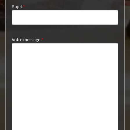
Sujet
*
Votre message
*