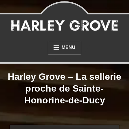
Skip
to
content
Sellerie et tapisserie à proximité du Havre et de Rouen
Sellerie Harley Grove
MENU
L’ATELIER
Harley Grove – La sellerie
PHOTOS
proche de Sainte-
NOS RÉALISATIONS AUTOMOBILE
Honorine-de-Ducy
NOS RÉALISATIONS MOTO
DIVERS