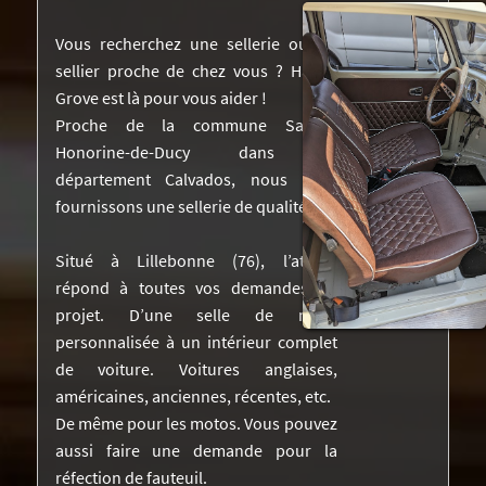
NOS RÉALISATIONS DANS LA PRESSE
Vous recherchez une sellerie ou un
sellier proche de chez vous ? Harley
DEVIS
Grove est là pour vous aider !
Proche de la commune Sainte-
VIDÉOS
Honorine-de-Ducy dans le
CONTACTEZ-NOUS
département Calvados, nous vous
fournissons une sellerie de qualité.
Situé à Lillebonne (76), l’atelier
répond à toutes vos demandes de
projet. D’une selle de moto
personnalisée à un intérieur complet
de voiture. Voitures anglaises,
américaines, anciennes, récentes, etc.
De même pour les motos. Vous pouvez
aussi faire une demande pour la
réfection de fauteuil.