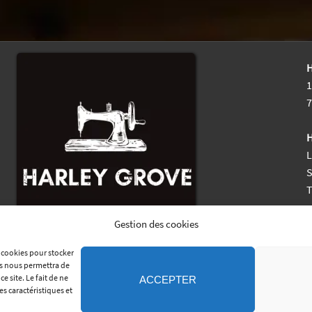
H
1
7
H
L
S
M
Gestion des cookies
s cookies pour stocker
es nous permettra de
 site. Le fait de ne
ACCEPTER
es caractéristiques et