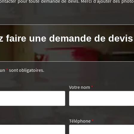
ontacter pour toute demande de devis. Merci d’ajouter des photo
z faire une demande de devis
’un
*
sont obligatoires.
Votre nom
*
Téléphone
*