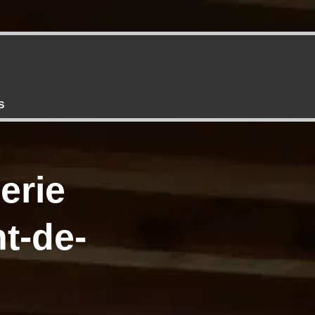
S
erie
t-de-