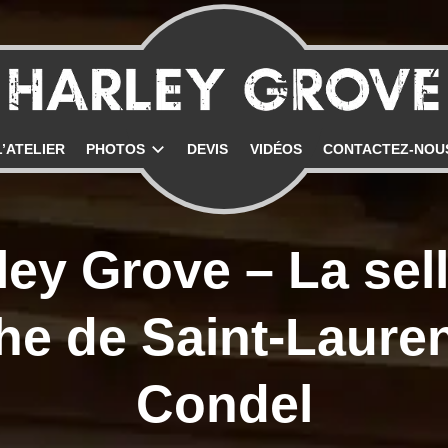
uen
L’ATELIER
PHOTOS
DEVIS
VIDÉOS
CONTACTEZ-NOU
ley Grove – La sell
he de Saint-Lauren
Condel