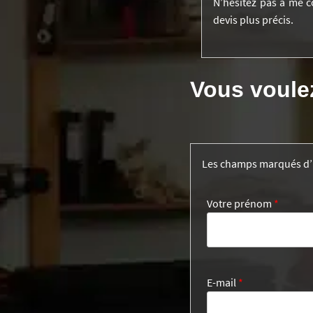
N’hésitez pas à me c
devis plus précis.
Vous voule
Les champs marqués d
Votre prénom
*
E-mail
*