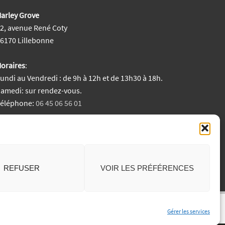
arley Grove
2, avenue René Coty
6170 Lillebonne
oraires
:
undi au Vendredi : de 9h à 12h et de 13h30 à 18h.
amedi: sur rendez-vous.
Téléphone:
06 45 06 56 01
entions Légales
REFUSER
VOIR LES PRÉFÉRENCES
Gérer les services
Generated by
MPG