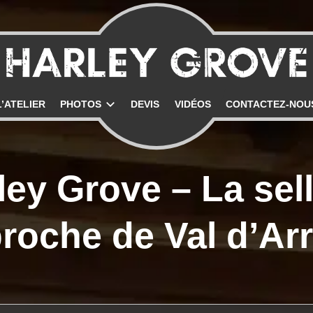
uen
L’ATELIER
PHOTOS
DEVIS
VIDÉOS
CONTACTEZ-NOU
ley Grove – La sell
roche de Val d’Ar