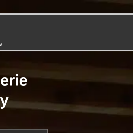
S
erie
ry