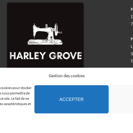
H
1
7
H
L
S
M
Gestion des cookies
s cookies pour stocker
es nous permettra de
 site. Le fait de ne
ACCEPTER
es caractéristiques et
•
COPYRIGHT © 2011-2026 SELLERIE HARLEY GROVE