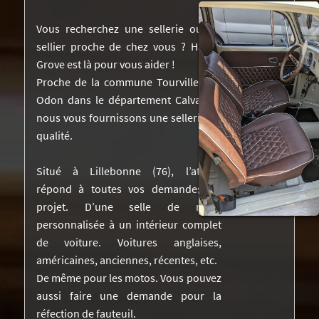
NOS RÉALISATIONS DANS LA PRESSE
Vous recherchez une sellerie ou un
sellier proche de chez vous ? Harley
DEVIS
Grove est là pour vous aider !
Proche de la commune Tourville-sur-
VIDÉOS
Odon dans le département Calvados,
CONTACTEZ-NOUS
nous vous fournissons une sellerie de
qualité.
Situé à Lillebonne (76), l’atelier
répond à toutes vos demandes de
projet. D’une selle de moto
personnalisée à un intérieur complet
de voiture. Voitures anglaises,
américaines, anciennes, récentes, etc.
De même pour les motos. Vous pouvez
aussi faire une demande pour la
réfection de fauteuil.