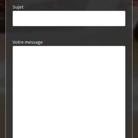
Sujet
*
Votre message
*