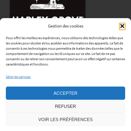
Gestion des cookies
Pour offrir les meilleures expériences, nous utilisons des technologies telles que
les cookies pour stocker et/ou accéder aux informations des appareils. Le fait de
consentir à ces technologies nous permettra de traiter des données telles que le
comportement de navigation ou les ID uniques sur ce site. Le fait de ne pas
consentir ou de retirer son consentement peut avoir un effet négatif sur certaines
Harley Grove
caractéristiques et fonctions.
12, avenue René Coty
Gérer les services
76170 Lillebonne
Horaires
:
ACCEPTER
Lundi au Vendredi : de 9h à 12h et de 13h30 à 18h.
REFUSER
Samedi: sur rendez-vous.
Téléphone:
06 45 06 56 01
VOIR LES PRÉFÉRENCES
Mentions Légales