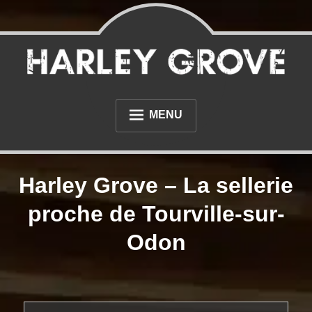
Skip
to
content
Sellerie et tapisserie à proximité du Havre et de Rouen
Sellerie Harley Grove
MENU
L’ATELIER
Harley Grove – La sellerie
PHOTOS
proche de Tourville-sur-
NOS RÉALISATIONS AUTOMOBILE
Odon
NOS RÉALISATIONS MOTO
DIVERS