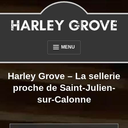
Skip
to
content
Sellerie et tapisserie à proximité du Havre et de Rouen
Sellerie Harley Grove
MENU
L’ATELIER
Harley Grove – La sellerie
PHOTOS
proche de Saint-Julien-
NOS RÉALISATIONS AUTOMOBILE
sur-Calonne
NOS RÉALISATIONS MOTO
DIVERS