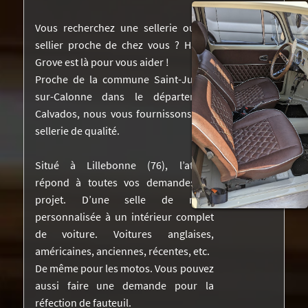
NOS RÉALISATIONS DANS LA PRESSE
Vous recherchez une sellerie ou un
sellier proche de chez vous ? Harley
DEVIS
Grove est là pour vous aider !
Proche de la commune Saint-Julien-
VIDÉOS
sur-Calonne dans le département
CONTACTEZ-NOUS
Calvados, nous vous fournissons une
sellerie de qualité.
Situé à Lillebonne (76), l’atelier
répond à toutes vos demandes de
projet. D’une selle de moto
personnalisée à un intérieur complet
de voiture. Voitures anglaises,
américaines, anciennes, récentes, etc.
De même pour les motos. Vous pouvez
aussi faire une demande pour la
réfection de fauteuil.