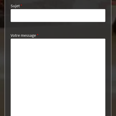
Sujet
*
Votre message
*