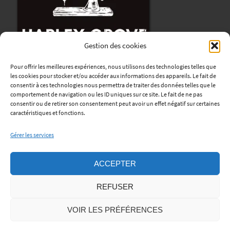
Gestion des cookies
Pour offrir les meilleures expériences, nous utilisons des technologies telles que
les cookies pour stocker et/ou accéder aux informations des appareils. Le fait de
consentir à ces technologies nous permettra de traiter des données telles que le
comportement de navigation ou les ID uniques sur ce site. Le fait de ne pas
consentir ou de retirer son consentement peut avoir un effet négatif sur certaines
Harley Grove
caractéristiques et fonctions.
12, avenue René Coty
Gérer les services
76170 Lillebonne
Horaires
:
ACCEPTER
Lundi au Vendredi : de 9h à 12h et de 13h30 à 18h.
REFUSER
Samedi: sur rendez-vous.
Téléphone:
06 45 06 56 01
VOIR LES PRÉFÉRENCES
Mentions Légales