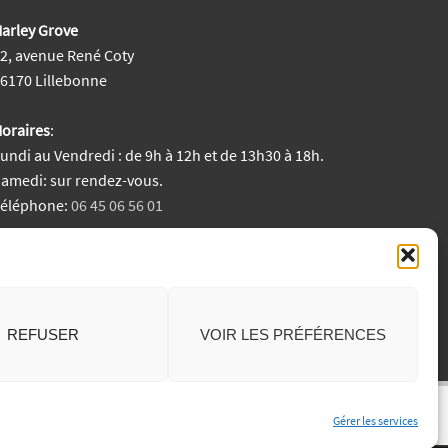
arley Grove
2, avenue René Coty
6170 Lillebonne
oraires
:
undi au Vendredi : de 9h à 12h et de 13h30 à 18h.
amedi: sur rendez-vous.
Téléphone:
06 45 06 56 01
entions Légales
REFUSER
VOIR LES PRÉFÉRENCES
Gérer les services
Generated by
MPG