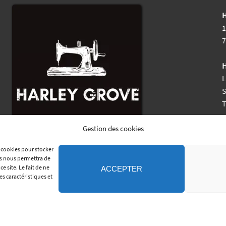
H
1
7
H
L
S
M
Gestion des cookies
s cookies pour stocker
es nous permettra de
 site. Le fait de ne
ACCEPTER
es caractéristiques et
•
COPYRIGHT © 2011-2026 SELLERIE HARLEY GROVE