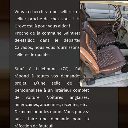
NOS RÉALISATIONS DANS LA PRESSE
Vous recherchez une sellerie ou un
sellier proche de chez vous ? Harley
DEVIS
Grove est là pour vous aider !
Proche de la commune Saint-Martin-
VIDÉOS
de-Mailloc dans le département
CONTACTEZ-NOUS
Calvados, nous vous fournissons une
sellerie de qualité.
Situé à Lillebonne (76), l’atelier
répond à toutes vos demandes de
projet. D’une selle de moto
personnalisée à un intérieur complet
de voiture. Voitures anglaises,
américaines, anciennes, récentes, etc.
De même pour les motos. Vous pouvez
aussi faire une demande pour la
réfection de fauteuil.