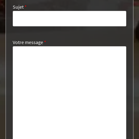
Sujet
*
Votre message
*