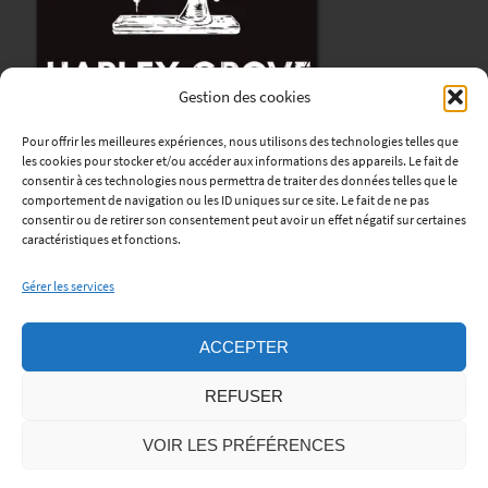
Gestion des cookies
Pour offrir les meilleures expériences, nous utilisons des technologies telles que
les cookies pour stocker et/ou accéder aux informations des appareils. Le fait de
consentir à ces technologies nous permettra de traiter des données telles que le
comportement de navigation ou les ID uniques sur ce site. Le fait de ne pas
consentir ou de retirer son consentement peut avoir un effet négatif sur certaines
Harley Grove
caractéristiques et fonctions.
12, avenue René Coty
Gérer les services
76170 Lillebonne
Horaires
:
ACCEPTER
Lundi au Vendredi : de 9h à 12h et de 13h30 à 18h.
REFUSER
Samedi: sur rendez-vous.
Téléphone:
06 45 06 56 01
VOIR LES PRÉFÉRENCES
Mentions Légales