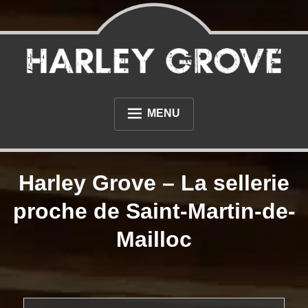
Skip
to
content
Sellerie et tapisserie à proximité du Havre et de Rouen
Sellerie Harley Grove
MENU
L’ATELIER
Harley Grove – La sellerie
PHOTOS
proche de Saint-Martin-de-
NOS RÉALISATIONS AUTOMOBILE
Mailloc
NOS RÉALISATIONS MOTO
DIVERS